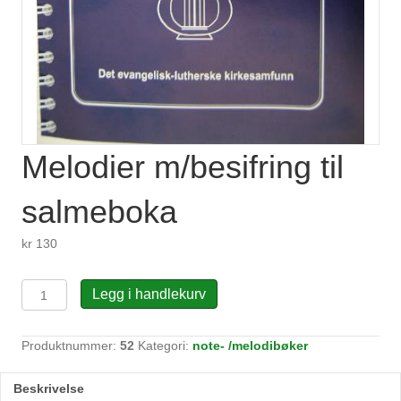
Melodier m/besifring til
salmeboka
kr
130
Melodier
Legg i handlekurv
m/besifring
til
salmeboka
Produktnummer:
52
Kategori:
note- /melodibøker
antall
Beskrivelse