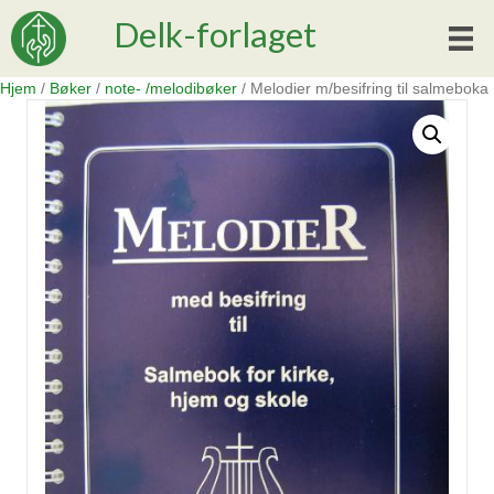
Delk-forlaget
Hjem
/
Bøker
/
note- /melodibøker
/ Melodier m/besifring til salmeboka