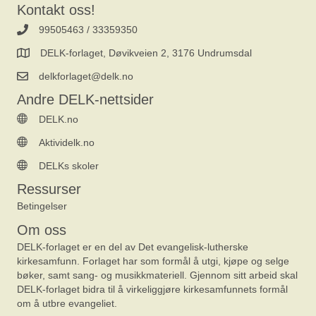
Kontakt oss!
99505463 / 33359350
DELK-forlaget, Døvikveien 2, 3176 Undrumsdal
delkforlaget@delk.no
Andre DELK-nettsider
DELK.no
Aktividelk.no
DELKs skoler
Ressurser
Betingelser
Om oss
DELK-forlaget er en del av Det evangelisk-lutherske
kirkesamfunn. Forlaget har som formål å utgi, kjøpe og selge
bøker, samt sang- og musikkmateriell. Gjennom sitt arbeid skal
DELK-forlaget bidra til å virkeliggjøre kirkesamfunnets formål
om å utbre evangeliet.