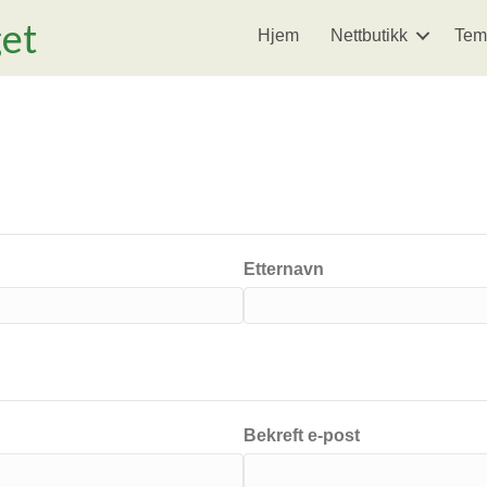
get
Hjem
Nettbutikk
Tem
Etternavn
Bekreft e-post