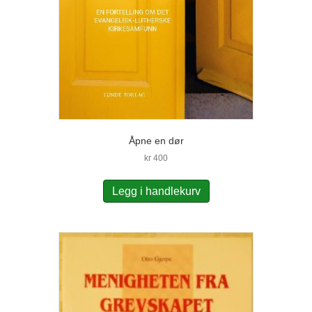
Åpne en dør
kr
400
Legg i handlekurv