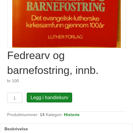
Fedrearv og
barnefostring, innb.
kr
100
Fedrearv
Legg i handlekurv
og
barnefostring,
innb.
Produktnummer:
14
Kategori:
Historie
antall
Beskrivelse