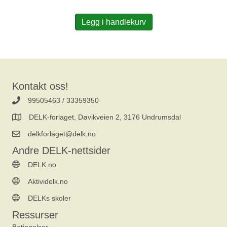
Legg i handlekurv
Kontakt oss!
99505463 / 33359350
DELK-forlaget, Døvikveien 2, 3176 Undrumsdal
delkforlaget@delk.no
Andre DELK-nettsider
DELK.no
Aktividelk.no
DELKs skoler
Ressurser
Betingelser