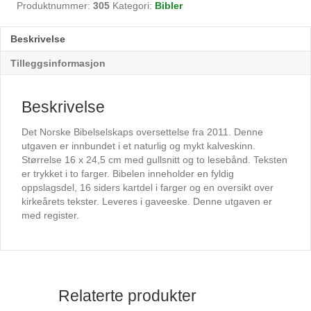
i
Produktnummer:
305
Kategori:
Bibler
mørk
brunt
Beskrivelse
skinn,
m/register
Tilleggsinformasjon
antall
Beskrivelse
Det Norske Bibelselskaps oversettelse fra 2011. Denne
utgaven er innbundet i et naturlig og mykt kalveskinn.
Størrelse 16 x 24,5 cm med gullsnitt og to lesebånd. Teksten
er trykket i to farger. Bibelen inneholder en fyldig
oppslagsdel, 16 siders kartdel i farger og en oversikt over
kirkeårets tekster. Leveres i gaveeske. Denne utgaven er
med register.
Relaterte produkter