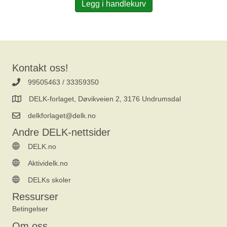
Legg i handlekurv
Kontakt oss!
99505463 / 33359350
DELK-forlaget, Døvikveien 2, 3176 Undrumsdal
delkforlaget@delk.no
Andre DELK-nettsider
DELK.no
Aktividelk.no
DELKs skoler
Ressurser
Betingelser
Om oss