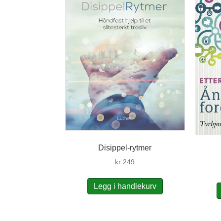
Disippel-rytmer
kr
249
Legg i handlekurv