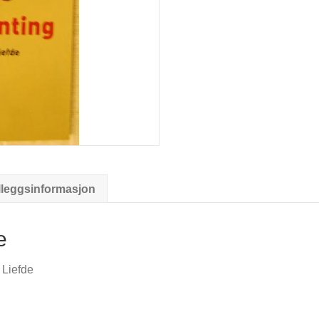
lleggsinformasjon
e
e Liefde