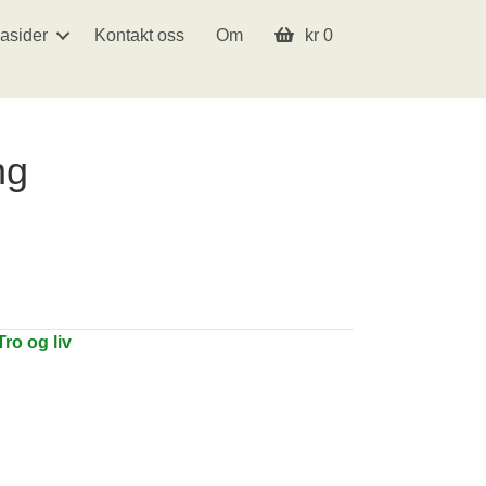
asider
Kontakt oss
Om
kr
0
ng
Tro og liv