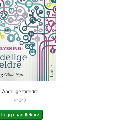
Åndelige foreldre
kr
249
Legg i handlekurv