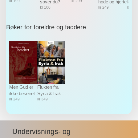
kr
199
kr
299
sover du?
hode og hjerte
forsv
kr
100
kr
249
kr
249
Bøker for foreldre og faddere
Men Gud er
Flukten fra
ikke beseiret
Syria & Irak
kr
249
kr
349
Undervisnings- og