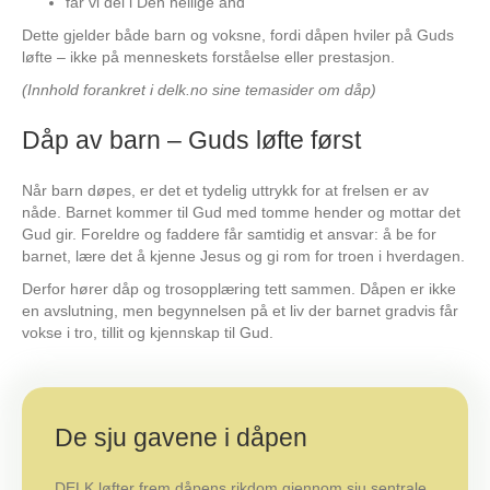
får vi del i Den hellige ånd
Dette gjelder både barn og voksne, fordi dåpen hviler på Guds
løfte – ikke på menneskets forståelse eller prestasjon.
(Innhold forankret i delk.no sine temasider om dåp)
Dåp av barn – Guds løfte først
Når barn døpes, er det et tydelig uttrykk for at frelsen er av
nåde. Barnet kommer til Gud med tomme hender og mottar det
Gud gir. Foreldre og faddere får samtidig et ansvar: å be for
barnet, lære det å kjenne Jesus og gi rom for troen i hverdagen.
Derfor hører dåp og trosopplæring tett sammen. Dåpen er ikke
en avslutning, men begynnelsen på et liv der barnet gradvis får
vokse i tro, tillit og kjennskap til Gud.
De sju gavene i dåpen
DELK løfter frem dåpens rikdom gjennom sju sentrale