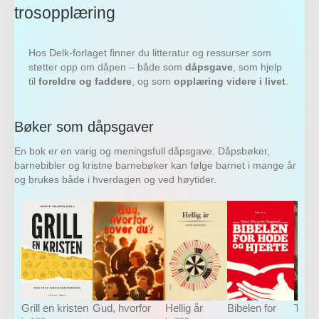
trosopplæring
Hos Delk-forlaget finner du litteratur og ressurser som
støtter opp om dåpen – både som
dåpsgave
, som hjelp
til
foreldre og faddere
, og som
opplæring videre i livet
.
Bøker som dåpsgaver
En bok er en varig og meningsfull dåpsgave. Dåpsbøker,
barnebibler og kristne barnebøker kan følge barnet i mange år
og brukes både i hverdagen og ved høytider.
Grill en kristen
Gud, hvorfor
Hellig år
Bibelen for
Treng