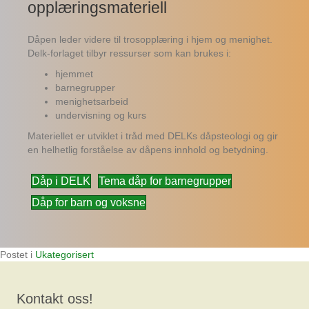
opplæringsmateriell
Dåpen leder videre til trosopplæring i hjem og menighet.
Delk-forlaget tilbyr ressurser som kan brukes i:
hjemmet
barnegrupper
menighetsarbeid
undervisning og kurs
Materiellet er utviklet i tråd med DELKs dåpsteologi og gir
en helhetlig forståelse av dåpens innhold og betydning.
Dåp i DELK
Tema dåp for barnegrupper
Dåp for barn og voksne
Postet i
Ukategorisert
Kontakt oss!