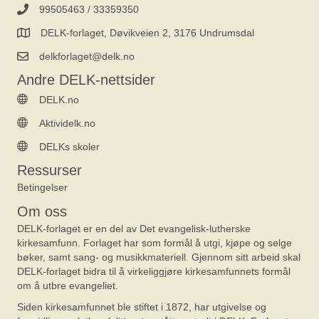
99505463 / 33359350
DELK-forlaget, Døvikveien 2, 3176 Undrumsdal
delkforlaget@delk.no
Andre DELK-nettsider
DELK.no
Aktividelk.no
DELKs skoler
Ressurser
Betingelser
Om oss
DELK-forlaget er en del av Det evangelisk-lutherske
kirkesamfunn. Forlaget har som formål å utgi, kjøpe og selge
bøker, samt sang- og musikkmateriell. Gjennom sitt arbeid skal
DELK-forlaget bidra til å virkeliggjøre kirkesamfunnets formål
om å utbre evangeliet.
Siden kirkesamfunnet ble stiftet i 1872, har utgivelse og