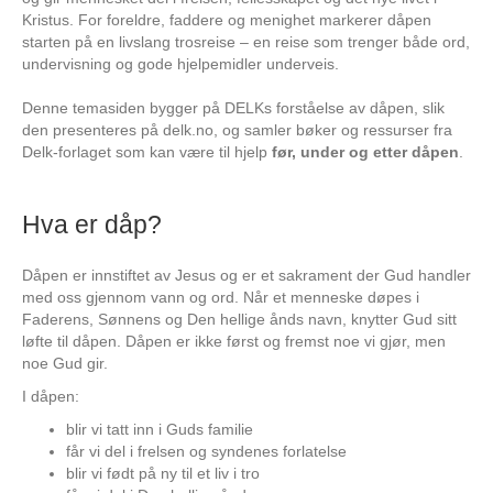
Kristus. For foreldre, faddere og menighet markerer dåpen
starten på en livslang trosreise – en reise som trenger både ord,
undervisning og gode hjelpemidler underveis.
Denne temasiden bygger på DELKs forståelse av dåpen, slik
den presenteres på delk.no, og samler bøker og ressurser fra
Delk-forlaget som kan være til hjelp
før, under og etter dåpen
.
Hva er dåp?
Dåpen er innstiftet av Jesus og er et sakrament der Gud handler
med oss gjennom vann og ord. Når et menneske døpes i
Faderens, Sønnens og Den hellige ånds navn, knytter Gud sitt
løfte til dåpen. Dåpen er ikke først og fremst noe vi gjør, men
noe Gud gir.
I dåpen:
blir vi tatt inn i Guds familie
får vi del i frelsen og syndenes forlatelse
blir vi født på ny til et liv i tro