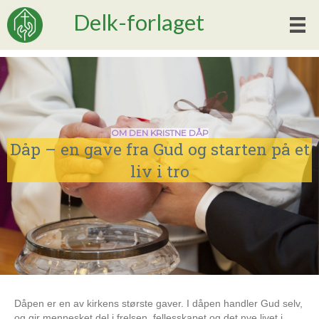
Delk-forlaget
Dåpen er en av kirkens største gaver. I dåpen handler Gud selv,
og gir mennesket del i frelsen, fellesskapet og det nye livet i