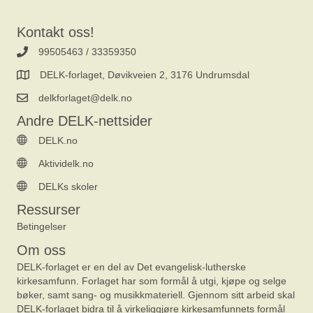
Kontakt oss!
99505463 / 33359350
DELK-forlaget, Døvikveien 2, 3176 Undrumsdal
delkforlaget@delk.no
Andre DELK-nettsider
DELK.no
Aktividelk.no
DELKs skoler
Ressurser
Betingelser
Om oss
DELK-forlaget er en del av Det evangelisk-lutherske
kirkesamfunn. Forlaget har som formål å utgi, kjøpe og selge
bøker, samt sang- og musikkmateriell. Gjennom sitt arbeid skal
DELK-forlaget bidra til å virkeliggjøre kirkesamfunnets formål