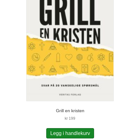
Grill en kristen
kr
199
Legg i handlekurv