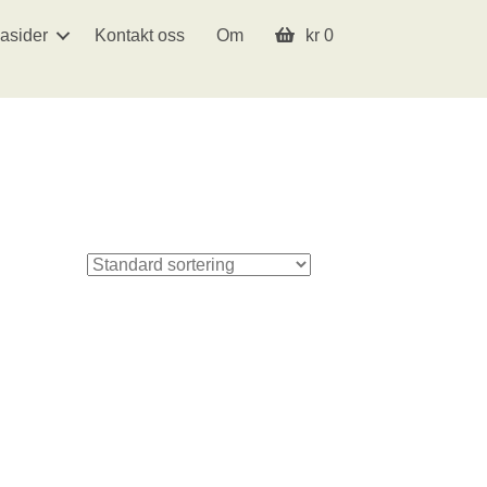
asider
Kontakt oss
Om
kr
0