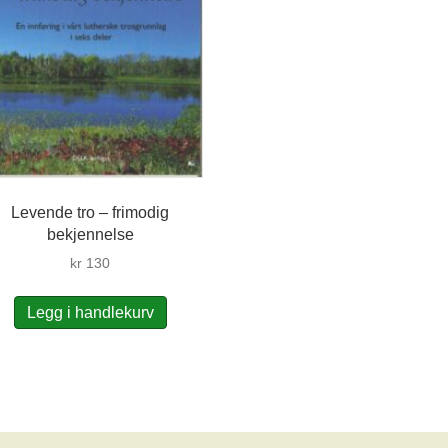
Levende tro – frimodig
bekjennelse
kr
130
Legg i handlekurv