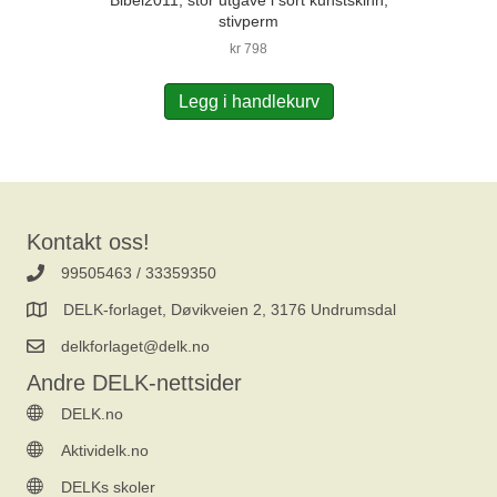
Bibel2011, stor utgave i sort kunstskinn,
stivperm
kr
798
Legg i handlekurv
Kontakt oss!
99505463 / 33359350
DELK-forlaget, Døvikveien 2, 3176 Undrumsdal
delkforlaget@delk.no
Andre DELK-nettsider
DELK.no
Aktividelk.no
DELKs skoler