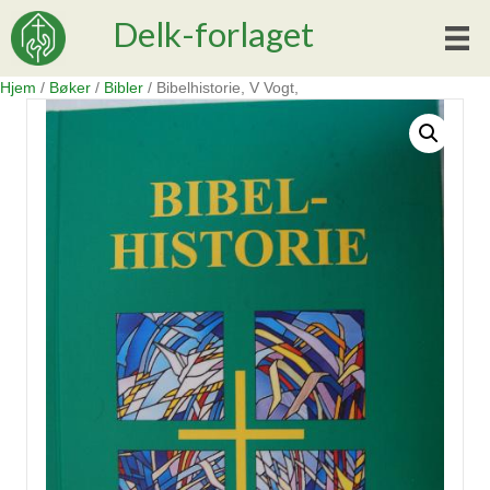
Delk-forlaget
Hjem
/
Bøker
/
Bibler
/ Bibelhistorie, V Vogt,