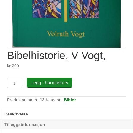
Bibelhistorie, V Vogt,
kr
200
Bibelhistorie,
Legg i handlekurv
V
Vogt,
antall
Produktnummer:
12
Kategori:
Bibler
Beskrivelse
Tilleggsinformasjon